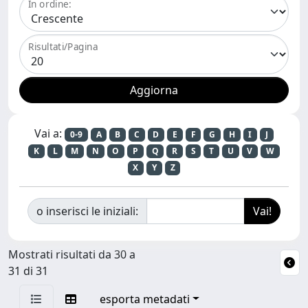
In ordine:
Risultati/Pagina
Vai a:
0-9
A
B
C
D
E
F
G
H
I
J
K
L
M
N
O
P
Q
R
S
T
U
V
W
X
Y
Z
o inserisci le iniziali:
Mostrati risultati da 30 a
31 di 31
esporta metadati