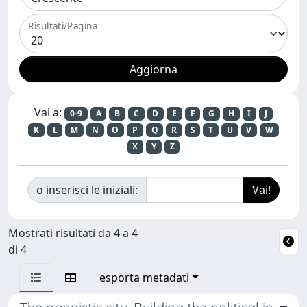
Risultati/Pagina
Vai a:
0-9
A
B
C
D
E
F
G
H
I
J
K
L
M
N
O
P
Q
R
S
T
U
V
W
X
Y
Z
o inserisci le iniziali:
Mostrati risultati da 4 a 4
di 4
esporta metadati