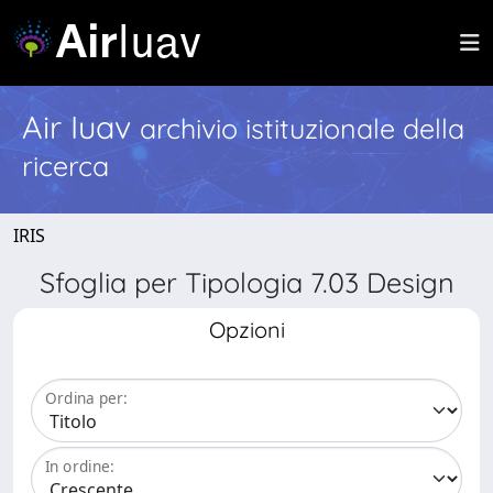
Air Iuav
archivio istituzionale della
ricerca
IRIS
Sfoglia per Tipologia 7.03 Design
Opzioni
Ordina per:
In ordine: