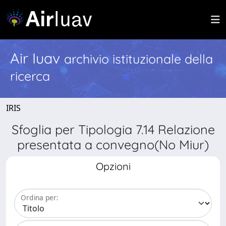
Air Iuav
archivio istituzionale della
ricerca
IRIS
Sfoglia per Tipologia 7.14 Relazione
presentata a convegno(No Miur)
Opzioni
Ordina per: