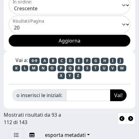
In ordine:
Risultati/Pagina
Vai a:
0-9
A
B
C
D
E
F
G
H
I
J
K
L
M
N
O
P
Q
R
S
T
U
V
W
X
Y
Z
o inserisci le iniziali:
Mostrati risultati da 93 a
112 di 143
esporta metadati