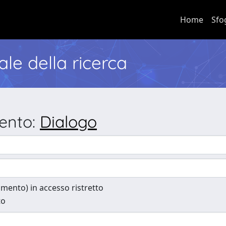
Home
Sfo
nale della ricerca
mento:
Dialogo
cumento) in accesso ristretto
to