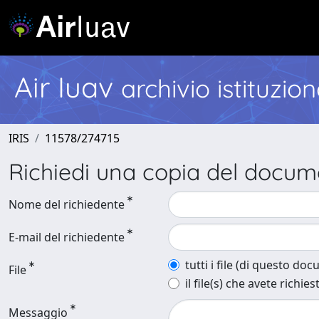
Air Iuav
archivio istituzio
IRIS
11578/274715
Richiedi una copia del docu
Nome del richiedente
E-mail del richiedente
tutti i file (di questo do
File
il file(s) che avete richies
Messaggio