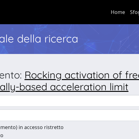
Home
Sfo
nale della ricerca
mento:
Rocking activation of fre
ally-based acceleration limit
cumento) in accesso ristretto
to