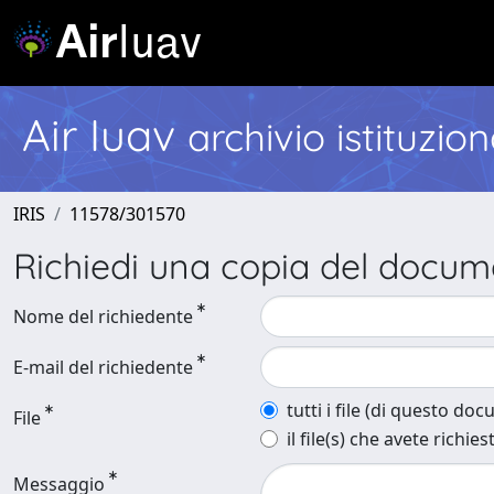
Air Iuav
archivio istituzio
IRIS
11578/301570
Richiedi una copia del docu
Nome del richiedente
E-mail del richiedente
tutti i file (di questo do
File
il file(s) che avete richies
Messaggio