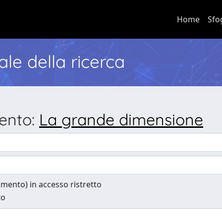
Home
Sfo
nale della ricerca
mento:
La grande dimensione
cumento) in accesso ristretto
to