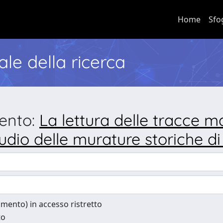
Home
Sfo
nale della ricerca
mento:
La lettura delle tracce m
tudio delle murature storiche d
cumento) in accesso ristretto
to