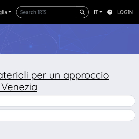
glia
IT
LOGIN
ateriali per un approccio
i Venezia