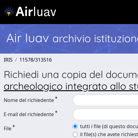
Air Iuav
archivio istituzio
IRIS
11578/313516
Richiedi una copia del docu
archeologico integrato allo s
Nome del richiedente
E-mail del richiedente
tutti i file (di questo do
File
il file(s) che avete richies