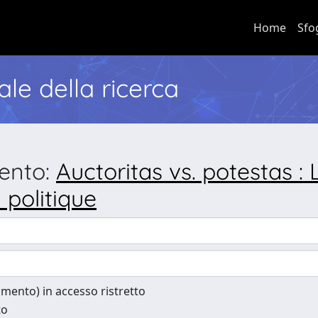
Home
Sfo
nale della ricerca
mento:
Auctoritas vs. potestas : 
politique
cumento) in accesso ristretto
to