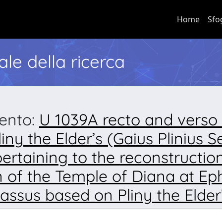
Home
Sfo
nale della ricerca
mento:
U 1039A recto and verso 
ny the Elder’s (Gaius Plinius S
pertaining to the reconstructi
n of the Temple of Diana at Ep
ssus based on Pliny the Elder’s