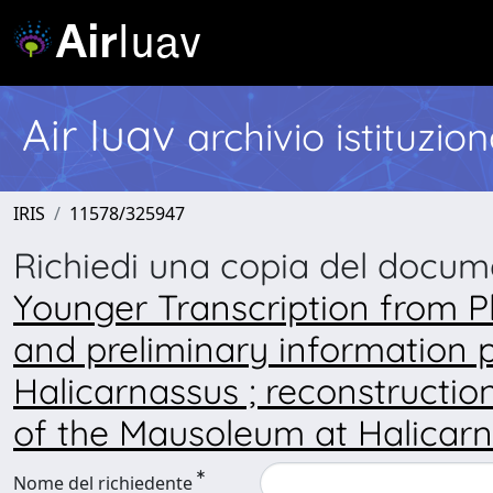
Air Iuav
archivio istituzio
IRIS
11578/325947
Richiedi una copia del docu
Younger Transcription from Pli
and preliminary information 
Halicarnassus ; reconstructio
of the Mausoleum at Halicarna
Nome del richiedente