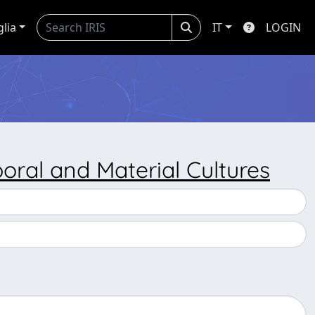
glia
IT
LOGIN
poral and Material Cultures