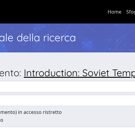
Home
Sfo
nale della ricerca
mento:
Introduction: Soviet Tem
cumento) in accesso ristretto
to