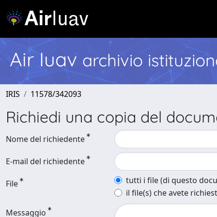
Air Iuav
archivio istituzio
IRIS
11578/342093
Richiedi una copia del docu
Nome del richiedente
E-mail del richiedente
tutti i file (di questo do
File
il file(s) che avete richies
Messaggio