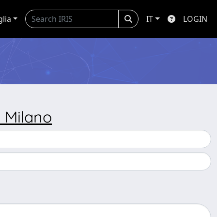
glia
IT
LOGIN
 Milano