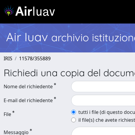
Air Iuav
archivio istituzio
IRIS
11578/355889
Richiedi una copia del docu
Nome del richiedente
E-mail del richiedente
tutti i file (di questo do
File
il file(s) che avete richies
Messaggio