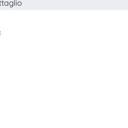
taglio
QUADERNI IUAV. RICERCHE