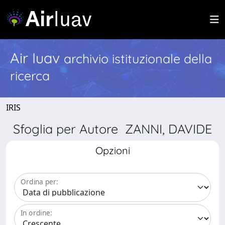
Air Iuav
archivio istituzionale della
ricerca
IRIS
Sfoglia per Autore ZANNI, DAVIDE
Opzioni
Ordina per:
In ordine: