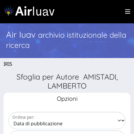
Air Iuav
archivio istituzionale della
ricerca
IRIS
Sfoglia per Autore AMISTADI,
LAMBERTO
Opzioni
Ordina per: