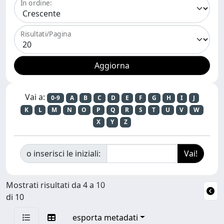
In ordine:
Risultati/Pagina
Vai a:
0-9
A
B
C
D
E
F
G
H
I
J
K
L
M
N
O
P
Q
R
S
T
U
V
W
X
Y
Z
o inserisci le iniziali:
Mostrati risultati da 4 a 10
di 10
esporta metadati