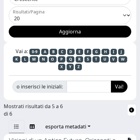
Risultati/Pagina
Vai a:
0-9
A
B
C
D
E
F
G
H
I
J
K
L
M
N
O
P
Q
R
S
T
U
V
W
X
Y
Z
o inserisci le iniziali:
Mostrati risultati da 5 a 6
di 6
esporta metadati