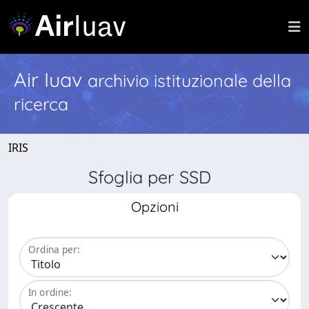
Air Iuav
archivio istituzionale della
ricerca
IRIS
Sfoglia per SSD
Opzioni
Ordina per:
In ordine: