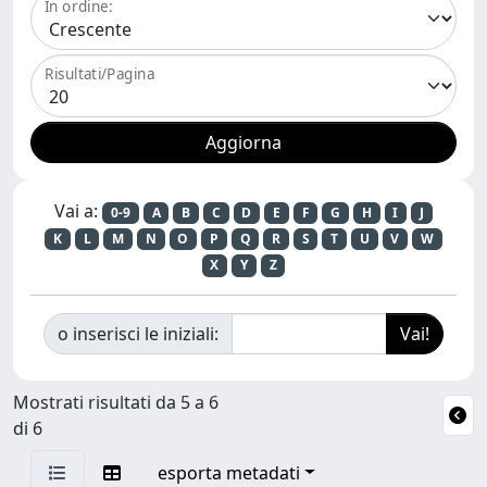
In ordine:
Risultati/Pagina
Vai a:
0-9
A
B
C
D
E
F
G
H
I
J
K
L
M
N
O
P
Q
R
S
T
U
V
W
X
Y
Z
o inserisci le iniziali:
Mostrati risultati da 5 a 6
di 6
esporta metadati