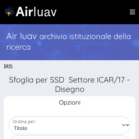
Air Iuav
archivio istituzionale della
ricerca
IRIS
Sfoglia per SSD Settore ICAR/17 -
Disegno
Opzioni
Ordina per: