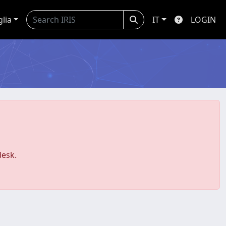
glia
IT
LOGIN
desk.