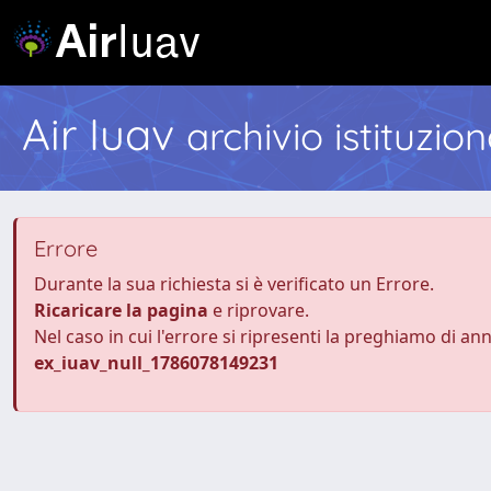
Air Iuav
archivio istituzio
Errore
Durante la sua richiesta si è verificato un Errore.
Ricaricare la pagina
e riprovare.
Nel caso in cui l'errore si ripresenti la preghiamo di an
ex_iuav_null_1786078149231