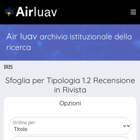
Air Iuav
archivio istituzionale della
ricerca
IRIS
Sfoglia per Tipologia 1.2 Recensione
in Rivista
Opzioni
Ordina per: