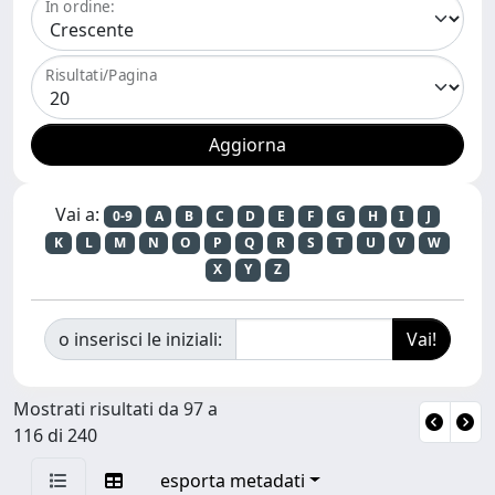
In ordine:
Risultati/Pagina
Vai a:
0-9
A
B
C
D
E
F
G
H
I
J
K
L
M
N
O
P
Q
R
S
T
U
V
W
X
Y
Z
o inserisci le iniziali:
Mostrati risultati da 97 a
116 di 240
esporta metadati