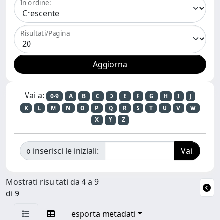
In ordine:
Risultati/Pagina
Vai a:
0-9
A
B
C
D
E
F
G
H
I
J
K
L
M
N
O
P
Q
R
S
T
U
V
W
X
Y
Z
o inserisci le iniziali:
Mostrati risultati da 4 a 9
di 9
esporta metadati