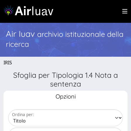
Air Iuav
archivio istituzionale della
ricerca
IRIS
Sfoglia per Tipologia 1.4 Nota a
sentenza
Opzioni
Ordina per: