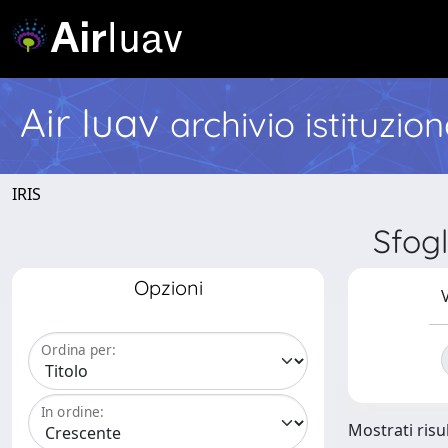
Air Iuav
archivio istituzio
IRIS
Sfogl
Opzioni
V
Ordina per:
In ordine:
Mostrati risul