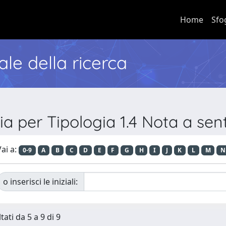
Home
Sfo
nale della ricerca
ia per Tipologia 1.4 Nota a se
ai a:
0-9
A
B
C
D
E
F
G
H
I
J
K
L
M
N
o inserisci le iniziali:
tati da 5 a 9 di 9