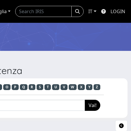
glia
IT
LOGIN
ntenza
O
P
Q
R
S
T
U
V
W
X
Y
Z