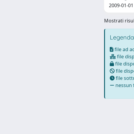
2009-01-01
Mostrati risul
Legenda
file ad 
file dis
file disp
file disp
file sot
nessun f