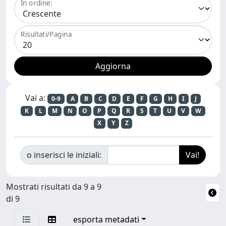
In ordine:
Risultati/Pagina
Vai a:
0-9
A
B
C
D
E
F
G
H
I
J
K
L
M
N
O
P
Q
R
S
T
U
V
W
X
Y
Z
o inserisci le iniziali:
Mostrati risultati da 9 a 9
di 9
esporta metadati