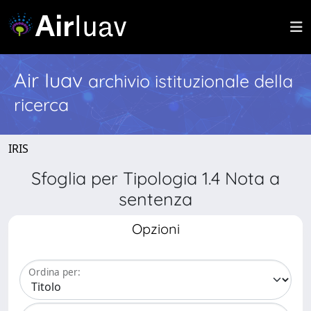
Air Iuav
archivio istituzionale della
ricerca
IRIS
Sfoglia per Tipologia 1.4 Nota a
sentenza
Opzioni
Ordina per: