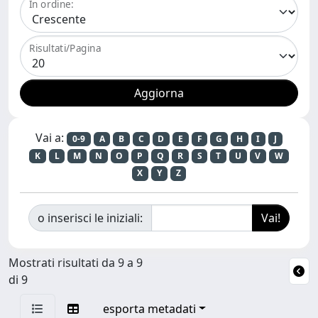
In ordine:
Risultati/Pagina
Vai a:
0-9
A
B
C
D
E
F
G
H
I
J
K
L
M
N
O
P
Q
R
S
T
U
V
W
X
Y
Z
o inserisci le iniziali:
Mostrati risultati da 9 a 9
di 9
esporta metadati