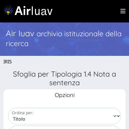
Air Iuav
archivio istituzionale della
ricerca
IRIS
Sfoglia per Tipologia 1.4 Nota a
sentenza
Opzioni
Ordina per: