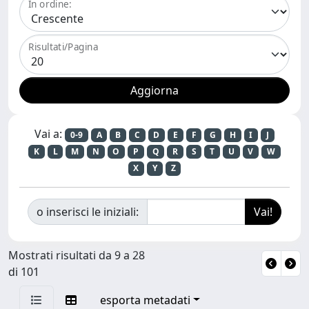
In ordine:
Risultati/Pagina
Vai a:
0-9
A
B
C
D
E
F
G
H
I
J
K
L
M
N
O
P
Q
R
S
T
U
V
W
X
Y
Z
o inserisci le iniziali:
Mostrati risultati da 9 a 28
di 101
esporta metadati