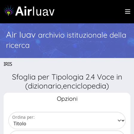
Air Iuav
archivio istituzionale della
ricerca
IRIS
Sfoglia per Tipologia 2.4 Voce in
(dizionario,enciclopedia)
Opzioni
Ordina per: