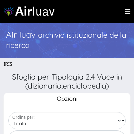
Air Iuav
archivio istituzionale della
ricerca
IRIS
Sfoglia per Tipologia 2.4 Voce in
(dizionario,enciclopedia)
Opzioni
Ordina per: