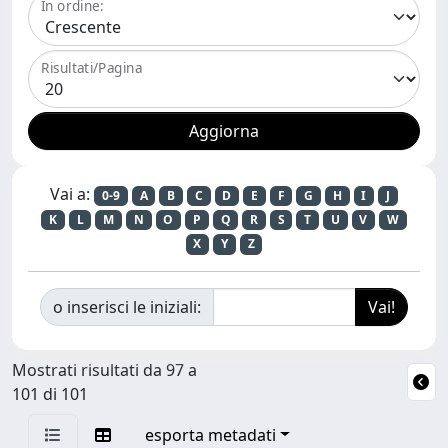
In ordine:
Risultati/Pagina
Vai a:
0-9
A
B
C
D
E
F
G
H
I
J
K
L
M
N
O
P
Q
R
S
T
U
V
W
X
Y
Z
o inserisci le iniziali:
Mostrati risultati da 97 a
101 di 101
esporta metadati