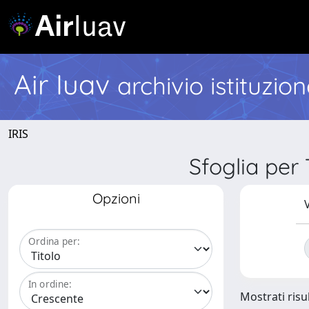
Air Iuav
archivio istituzio
IRIS
Sfoglia per 
Opzioni
V
Ordina per:
In ordine:
Mostrati risul