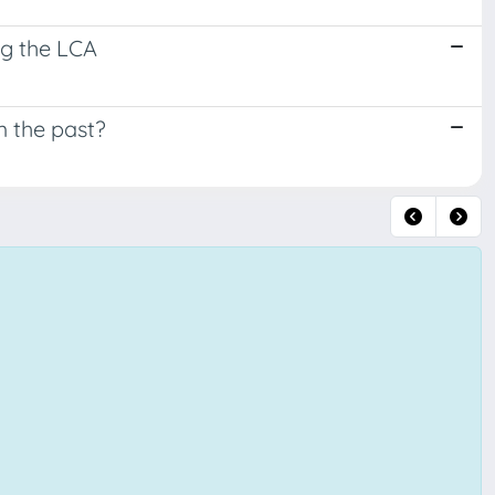
ng the LCA
m the past?