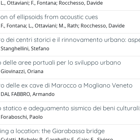
L., Ottaviani; F., Fontana; Rocchesso, Davide
on of ellipsoids from acoustic cues
F., Fontana; L., Ottaviani; M., Rath; Rocchesso, Davide
ro dei centri storici e il rinnovamento urbano: as
Stanghellini, Stefano
delle aree portuali per lo sviluppo urbano
 Giovinazzi, Oriana
ero delle ex cave di Marocco a Mogliano Veneto
1 DAL FABBRO, Armando
statico e adeguamento sismico dei beni culturali
 Foraboschi, Paolo
ng a location: the Giarabassa bridge
ulatti, Michele; P., Garghella; F., Gajo; E., Siviero