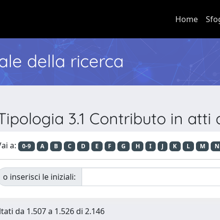
Home
Sfo
nale della ricerca
Tipologia 3.1 Contributo in att
ai a:
0-9
A
B
C
D
E
F
G
H
I
J
K
L
M
N
o inserisci le iniziali:
tati da 1.507 a 1.526 di 2.146