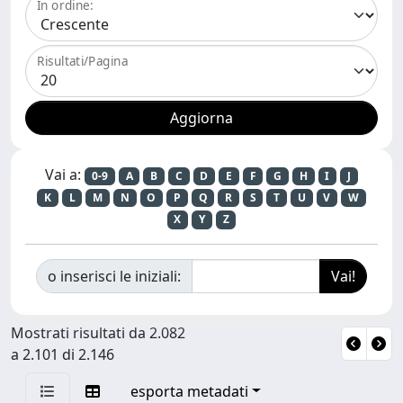
In ordine:
Risultati/Pagina
Vai a:
0-9
A
B
C
D
E
F
G
H
I
J
K
L
M
N
O
P
Q
R
S
T
U
V
W
X
Y
Z
o inserisci le iniziali:
Mostrati risultati da 2.082
a 2.101 di 2.146
esporta metadati