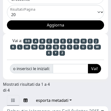
Risultati/Pagina
Vai a:
0-9
A
B
C
D
E
F
G
H
I
J
K
L
M
N
O
P
Q
R
S
T
U
V
W
X
Y
Z
o inserisci le iniziali:
Mostrati risultati da 1 a 4
di 4
esporta metadati