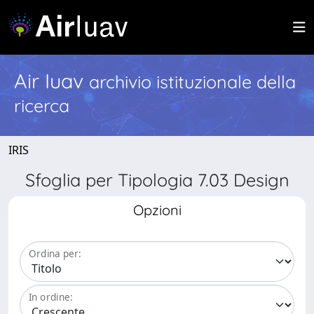
Air Iuav
archivio istituzionale della
ricerca
IRIS
Sfoglia per Tipologia 7.03 Design
Opzioni
Ordina per:
In ordine: