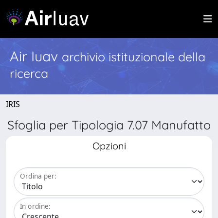
Air Iuav
archivio istituzionale della
ricerca
IRIS
Sfoglia per Tipologia 7.07 Manufatto
Opzioni
Ordina per:
In ordine: