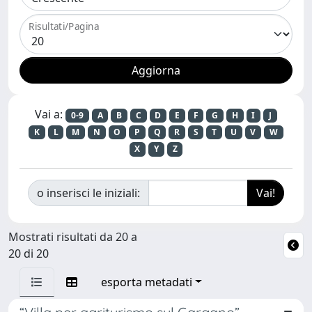
Risultati/Pagina
Vai a:
0-9
A
B
C
D
E
F
G
H
I
J
K
L
M
N
O
P
Q
R
S
T
U
V
W
X
Y
Z
o inserisci le iniziali:
Mostrati risultati da 20 a
20 di 20
esporta metadati