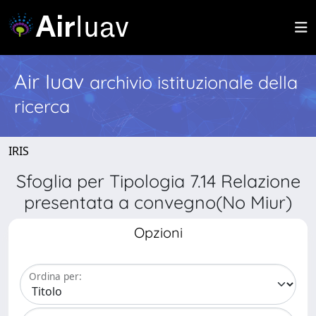
Air Iuav
archivio istituzionale della
ricerca
IRIS
Sfoglia per Tipologia 7.14 Relazione
presentata a convegno(No Miur)
Opzioni
Ordina per: