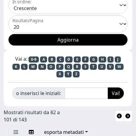
In ordine:
Risultati/Pagina
Vai a:
0-9
A
B
C
D
E
F
G
H
I
J
K
L
M
N
O
P
Q
R
S
T
U
V
W
X
Y
Z
o inserisci le iniziali:
Mostrati risultati da 82 a
101 di 143
esporta metadati