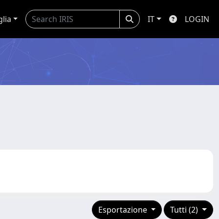
glia
IT
LOGIN
Esportazione
Tutti (2)