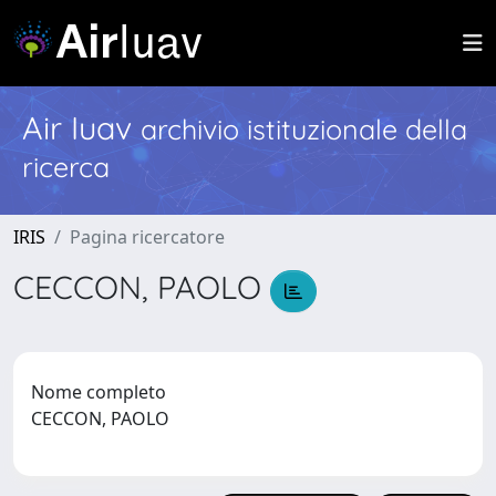
Air Iuav
archivio istituzionale della
ricerca
IRIS
Pagina ricercatore
CECCON, PAOLO
Nome completo
CECCON, PAOLO