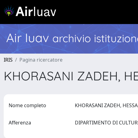
Air Iuav
archivio istituzio
IRIS
Pagina ricercatore
KHORASANI ZADEH, H
Nome completo
KHORASANI ZADEH, HES
Afferenza
DIPARTIMENTO DI CULTU