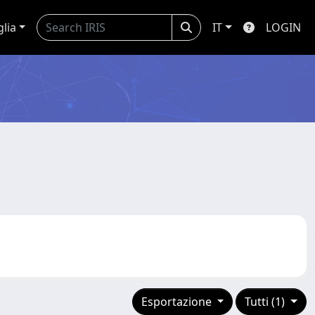
glia
IT
LOGIN
Esportazione
Tutti (1)