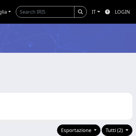
glia
IT
LOGIN
Esportazione
Tutti (2)