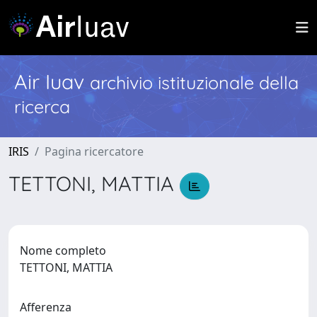
Air Iuav
archivio istituzionale della
ricerca
IRIS
Pagina ricercatore
TETTONI, MATTIA
Nome completo
TETTONI, MATTIA
Afferenza