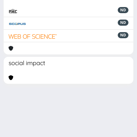
ND
ND
ND
social impact
Powered by
IRIS
-
about IRIS
-