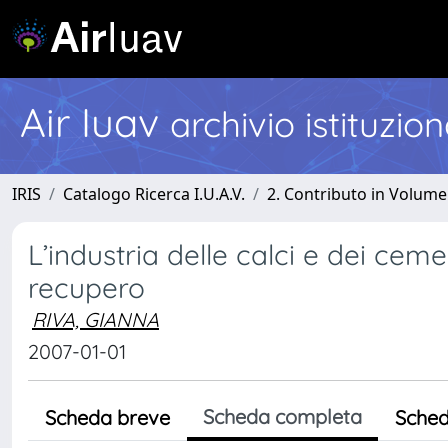
Air Iuav
archivio istituzio
IRIS
Catalogo Ricerca I.U.A.V.
2. Contributo in Volume
L’industria delle calci e dei cemen
recupero
RIVA, GIANNA
2007-01-01
Scheda completa
Scheda breve
Sched