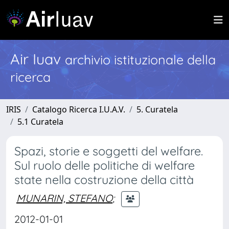
Air Iuav
archivio istituzionale della
ricerca
IRIS
Catalogo Ricerca I.U.A.V.
5. Curatela
5.1 Curatela
Spazi, storie e soggetti del welfare.
Sul ruolo delle politiche di welfare
state nella costruzione della città
MUNARIN, STEFANO
;
2012-01-01