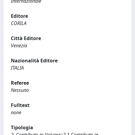
Internazionale
Editore
CORILA
Città Editore
Venezia
Nazionalità Editore
ITALIA
Referee
Nessuno
Fulltext
none
Tipologia
2. Contributo in Volume::2.1 Contributo in