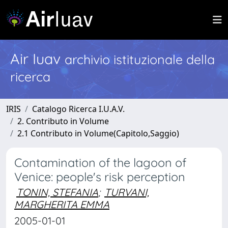
Air Iuav
archivio istituzionale della
ricerca
IRIS
Catalogo Ricerca I.U.A.V.
2. Contributo in Volume
2.1 Contributo in Volume(Capitolo,Saggio)
Contamination of the lagoon of
Venice: people's risk perception
TONIN, STEFANIA
;
TURVANI,
MARGHERITA EMMA
2005-01-01