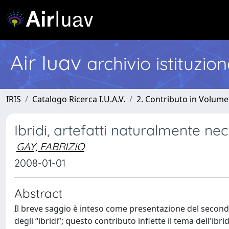
Air Iuav
archivio istituzio
IRIS
Catalogo Ricerca I.U.A.V.
2. Contributo in Volume
Ibridi, artefatti naturalmente ne
GAY, FABRIZIO
2008-01-01
Abstract
Il breve saggio è inteso come presentazione del secondo
degli “ibridi”; questo contributo inflette il tema dell'ib