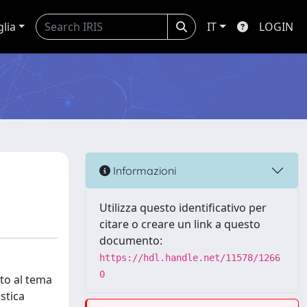
glia
IT
LOGIN
Informazioni
Utilizza questo identificativo per
citare o creare un link a questo
documento:
https://hdl.handle.net/11578/1266
0
ato al tema
istica