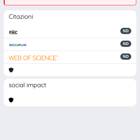
Citazioni
ND
ND
ND
social impact