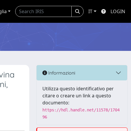
glia
IT
LOGIN
vina
Informazioni
ni,
Utilizza questo identificativo per
citare o creare un link a questo
documento:
https://hdl.handle.net/11578/1704
96