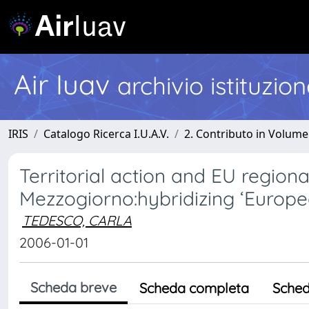
Air Iuav
archivio istituzio
IRIS
Catalogo Ricerca I.U.A.V.
2. Contributo in Volume
Territorial action and EU regional
Mezzogiorno:hybridizing ‘Europe
TEDESCO, CARLA
2006-01-01
Scheda breve
Scheda completa
Sched