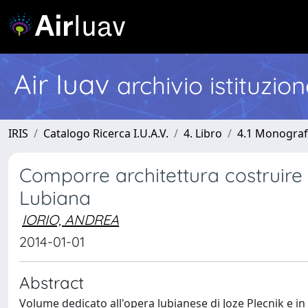
Air Iuav
archivio istituzio
IRIS
Catalogo Ricerca I.U.A.V.
4. Libro
4.1 Monografi
Comporre architettura costruire la
Lubiana
IORIO, ANDREA
2014-01-01
Abstract
Volume dedicato all'opera lubianese di Joze Plecnik e in p