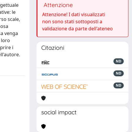
Attenzione
ogettuale
ive: le
Attenzione! I dati visualizzati
rso scale,
non sono stati sottoposti a
cosa
validazione da parte dell'ateneo
ssa venga
 loro
Citazioni
prire i
ll'autore.
ND
ND
ND
social impact