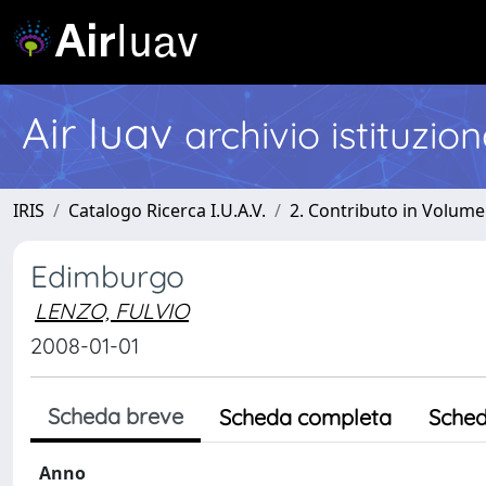
Air Iuav
archivio istituzio
IRIS
Catalogo Ricerca I.U.A.V.
2. Contributo in Volume
Edimburgo
LENZO, FULVIO
2008-01-01
Scheda breve
Scheda completa
Sched
Anno