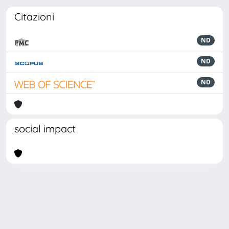
Citazioni
ND
ND
ND
social impact