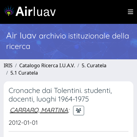
Air Iuav
archivio istituzionale della
ricerca
IRIS
Catalogo Ricerca I.U.A.V.
5. Curatela
5.1 Curatela
Cronache dai Tolentini. studenti,
docenti, luoghi 1964-1975
CARRARO, MARTINA
;
2012-01-01