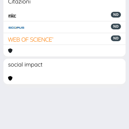
Citazioni
ND
ND
ND
social impact
Powered by
IRIS
-
about IRIS
-