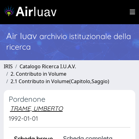
Air Iuav
archivio istituzionale della
ricerca
IRIS
Catalogo Ricerca I.U.A.V.
2. Contributo in Volume
2.1 Contributo in Volume(Capitolo,Saggio)
Pordenone
TRAME, UMBERTO
1992-01-01
Scheda completa
Scheda breve